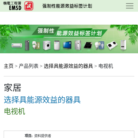
跳
至
主
要
内
容
主页
> 产品列表 >
选择具能源效益的器具
> 电视机
家居
选择具能源效益的器具
电视机
产
资料提供者
品