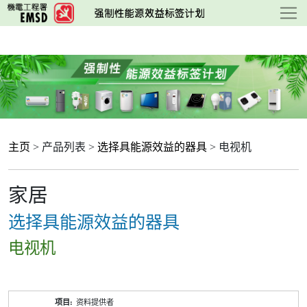
跳
至
主
要
内
容
主页
> 产品列表 >
选择具能源效益的器具
> 电视机
家居
选择具能源效益的器具
电视机
产
资料提供者
品