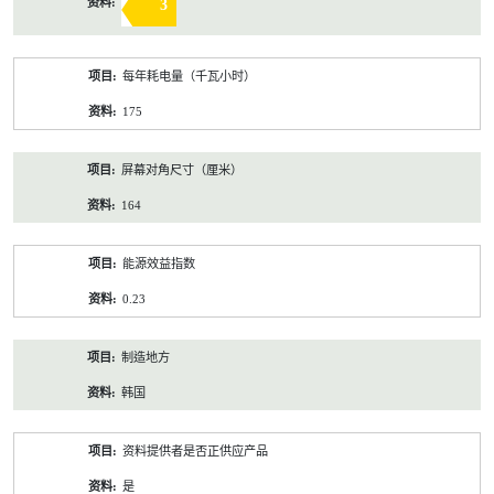
3
每年耗电量（千瓦小时）
175
屏幕对角尺寸（厘米）
164
能源效益指数
0.23
制造地方
韩国
资料提供者是否正供应产品
是