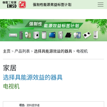
跳
至
主
要
内
容
主页
> 产品列表 >
选择具能源效益的器具
> 电视机
家居
选择具能源效益的器具
电视机
产
资料提供者
品