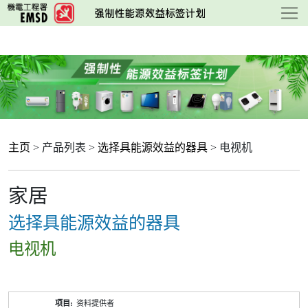
跳
至
主
要
内
容
主页
> 产品列表 >
选择具能源效益的器具
> 电视机
家居
选择具能源效益的器具
电视机
产
资料提供者
品