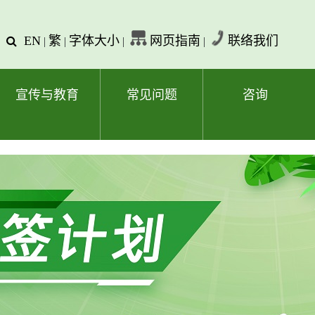
EN
繁
字体大小
网页指南
联络我们
查
|
|
|
|
询
文
字
宣传与教育
常见问题
咨询