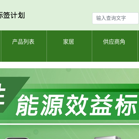
输
入
查
询
产品列表
家居
供应商角
文
字