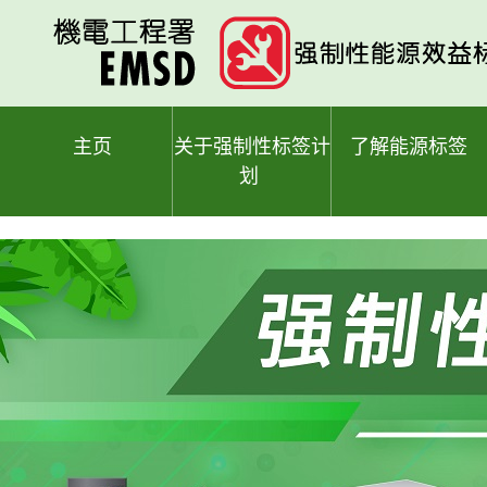
跳
至
主
要
内
容
主页
关于强制性标签计
了解能源标签
划