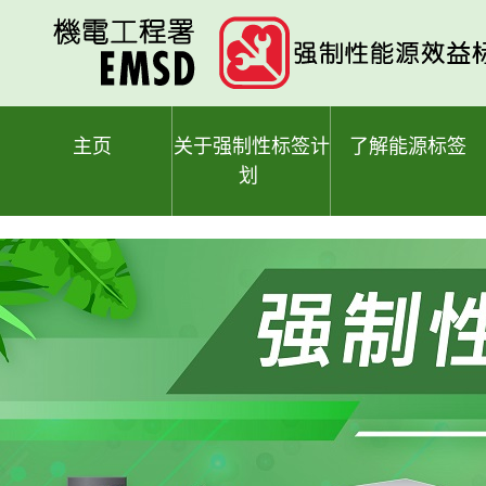
跳
至
主
要
内
容
主页
关于强制性标签计
了解能源标签
划