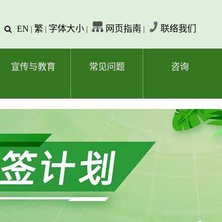
EN
繁
字体大小
网页指南
联络我们
查
|
|
|
|
询
文
字
宣传与教育
常见问题
咨询