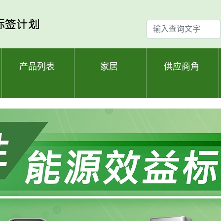
输
入
查
询
产品列表
家居
供应商角
文
字