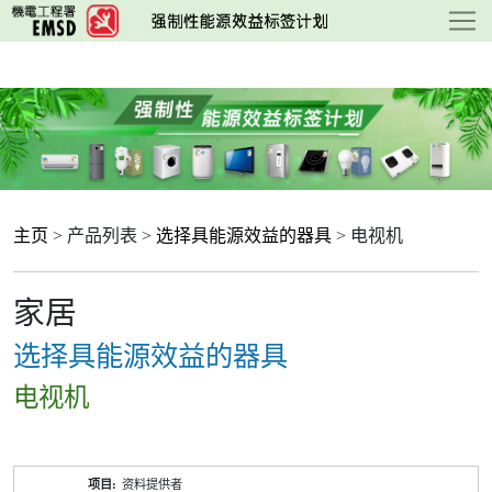
跳
至
主
要
内
容
主页
> 产品列表 >
选择具能源效益的器具
> 电视机
家居
选择具能源效益的器具
电视机
产
资料提供者
品