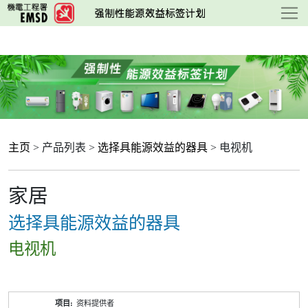
跳
至
主
要
内
容
主页
> 产品列表 >
选择具能源效益的器具
> 电视机
家居
选择具能源效益的器具
电视机
产
资料提供者
品