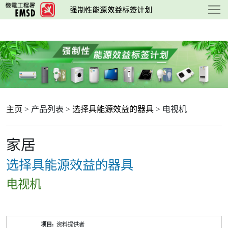
跳
至
主
要
内
容
主页
> 产品列表 >
选择具能源效益的器具
> 电视机
家居
选择具能源效益的器具
电视机
产
资料提供者
品