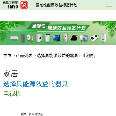
跳
至
主
要
内
容
主页
> 产品列表 >
选择具能源效益的器具
> 电视机
家居
选择具能源效益的器具
电视机
产
资料提供者
品