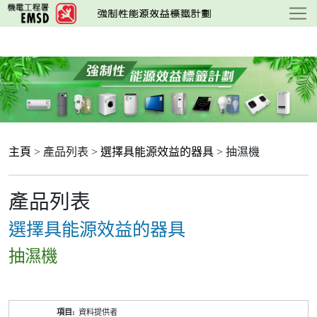
跳
至
主
要
內
容
主頁
> 產品列表 >
選擇具能源效益的器具
> 抽濕機
產品列表
選擇具能源效益的器具
抽濕機
產
資料提供者
品