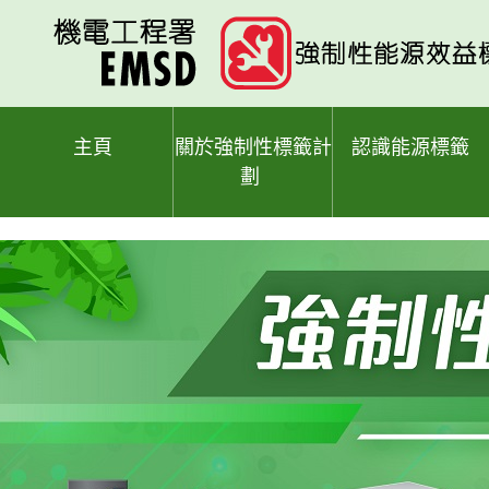
跳
至
主
要
內
容
主頁
關於強制性標籤計
認識能源標籤
劃