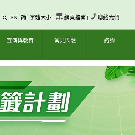
EN
简
字體大小
網頁指南
聯絡我們
查
|
|
|
|
詢
文
字
宣傳與教育
常見問題
諮詢