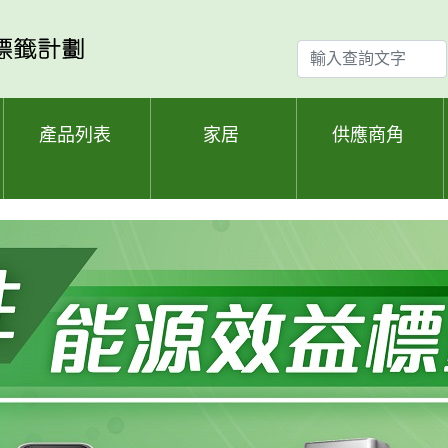
輸
入
查
詢
產品列表
家居
供應商角
文
字