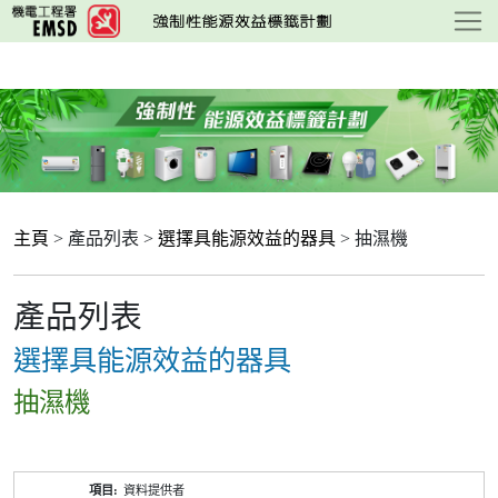
跳
至
主
要
內
容
主頁
> 產品列表 >
選擇具能源效益的器具
> 抽濕機
產品列表
選擇具能源效益的器具
抽濕機
產
資料提供者
品