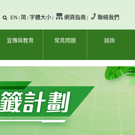
EN
简
字體大小
網頁指南
聯絡我們
查
|
|
|
|
詢
文
字
宣傳與教育
常見問題
諮詢