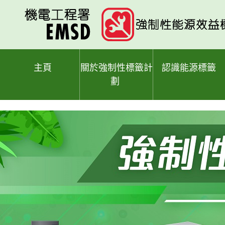
跳
至
主
要
內
容
主頁
關於強制性標籤計
認識能源標籤
劃