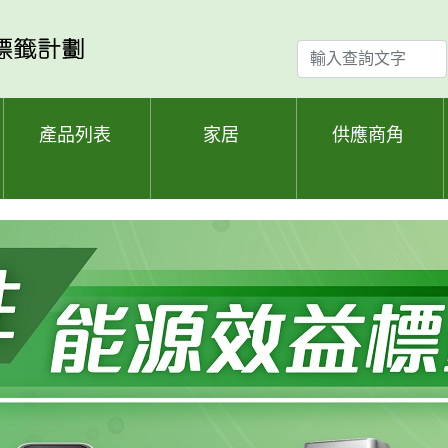
輸
入
查
詢
產品列表
家居
供應商角
文
字