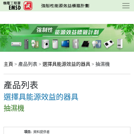
跳
至
主
要
內
容
主頁
> 產品列表 >
選擇具能源效益的器具
> 抽濕機
產品列表
選擇具能源效益的器具
抽濕機
產
資料提供者
品