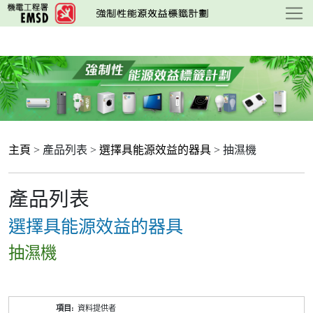
跳
至
主
要
內
容
主頁
> 產品列表 >
選擇具能源效益的器具
> 抽濕機
產品列表
選擇具能源效益的器具
抽濕機
產
資料提供者
品