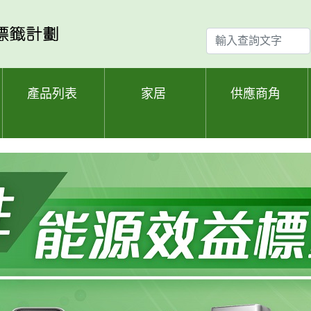
輸
入
查
詢
產品列表
家居
供應商角
文
字