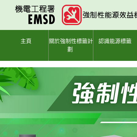
跳
至
主
要
內
容
主頁
關於強制性標籤計
認識能源標籤
劃