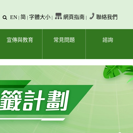
EN
简
字體大小
網頁指南
聯絡我們
查
|
|
|
|
詢
文
字
宣傳與教育
常見問題
諮詢