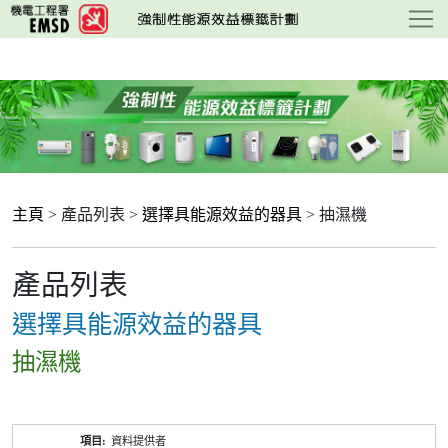
跳
至
主
要
內
容
主頁
> 產品列表 >
選擇具能源效益的器具
> 抽濕機
產品列表
選擇具能源效益的器具
抽濕機
產
資料提供者
品