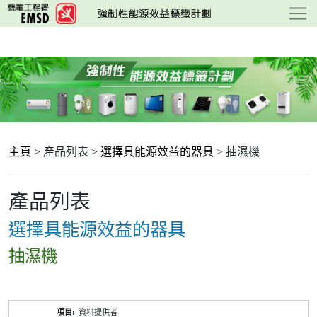
跳
至
主
要
內
容
主頁
> 產品列表 >
選擇具能源效益的器具
> 抽濕機
產品列表
選擇具能源效益的器具
抽濕機
產
資料提供者
品