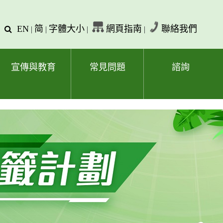
EN
简
字體大小
網頁指南
聯絡我們
查
|
|
|
|
詢
文
字
宣傳與教育
常見問題
諮詢