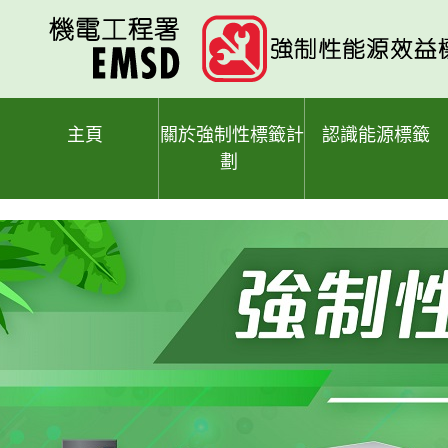
跳
至
主
要
內
容
主頁
關於強制性標籤計
認識能源標籤
劃