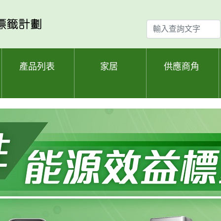
輸
入
查
詢
產品列表
家居
供應商角
文
字