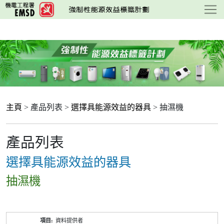
跳
至
主
要
內
容
主頁
> 產品列表 >
選擇具能源效益的器具
> 抽濕機
產品列表
選擇具能源效益的器具
抽濕機
產
資料提供者
品