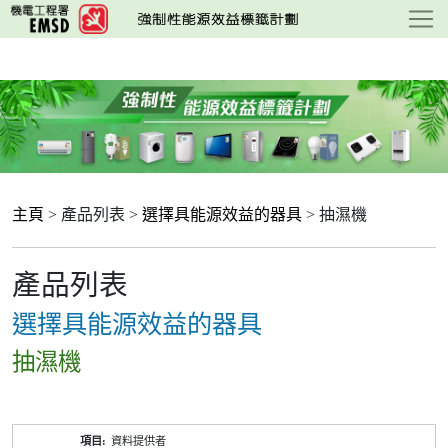
跳
至
主
要
內
容
主頁
> 產品列表 >
選擇具能源效益的器具
> 抽濕機
產品列表
選擇具能源效益的器具
抽濕機
產
資料提供者
品