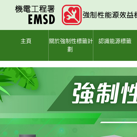
跳
至
主
要
內
容
主頁
關於強制性標籤計
認識能源標籤
劃