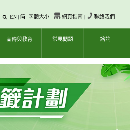
EN
简
字體大小
網頁指南
聯絡我們
查
|
|
|
|
詢
文
字
宣傳與教育
常見問題
諮詢