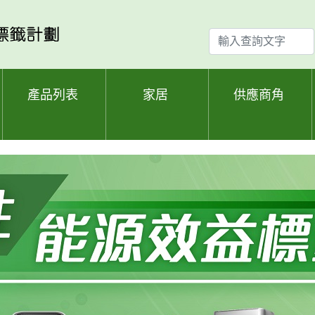
輸
入
查
詢
產品列表
家居
供應商角
文
字