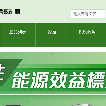
輸
入
查
詢
產品列表
家居
供應商角
文
字