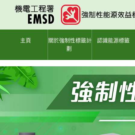
跳
至
主
要
內
容
主頁
關於強制性標籤計
認識能源標籤
劃