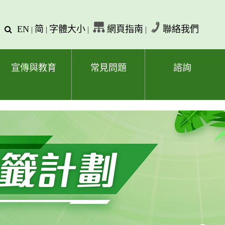
EN
简
字體大小
網頁指南
聯絡我們
查
|
|
|
|
詢
文
字
宣傳與教育
常見問題
諮詢