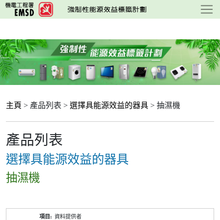
跳
至
主
要
內
容
主頁
> 產品列表 >
選擇具能源效益的器具
> 抽濕機
產品列表
選擇具能源效益的器具
抽濕機
產
資料提供者
品