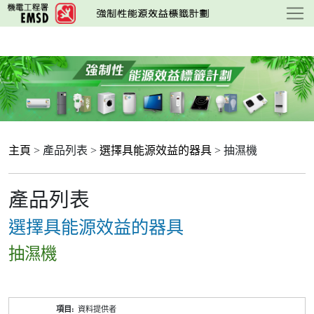
跳
至
主
要
內
容
主頁
> 產品列表 >
選擇具能源效益的器具
> 抽濕機
產品列表
選擇具能源效益的器具
抽濕機
產
資料提供者
品