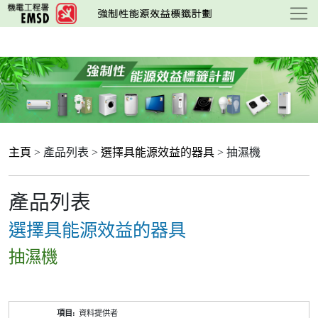
跳
至
主
要
內
容
主頁
> 產品列表 >
選擇具能源效益的器具
> 抽濕機
產品列表
選擇具能源效益的器具
抽濕機
產
資料提供者
品