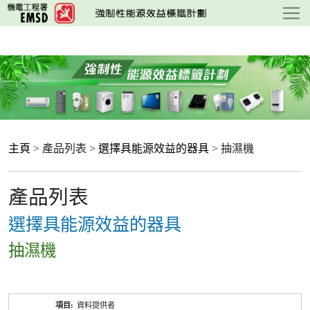
跳
至
主
要
內
容
主頁
> 產品列表 >
選擇具能源效益的器具
> 抽濕機
產品列表
選擇具能源效益的器具
抽濕機
產
資料提供者
品