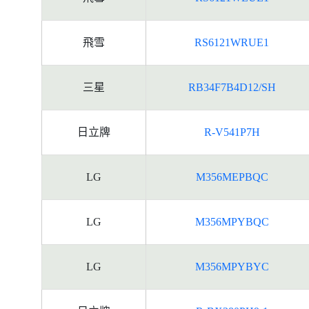
飛雪
RS6121WRUE1
三星
RB34F7B4D12/SH
日立牌
R-V541P7H
LG
M356MEPBQC
LG
M356MPYBQC
LG
M356MPYBYC