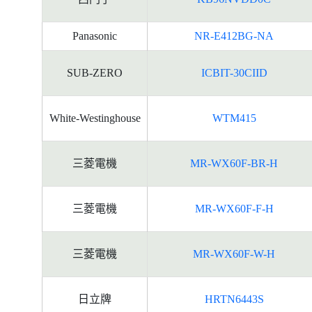
Panasonic
NR-E412BG-NA
SUB-ZERO
ICBIT-30CIID
White-Westinghouse
WTM415
三菱電機
MR-WX60F-BR-H
三菱電機
MR-WX60F-F-H
三菱電機
MR-WX60F-W-H
日立牌
HRTN6443S