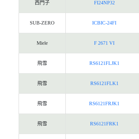
西門子
FI24NP32
SUB-ZERO
ICBIC-24FI
Miele
F 2671 VI
飛雪
RS6121FLJK1
飛雪
RS6121FLK1
飛雪
RS6121FRJK1
飛雪
RS6121FRK1