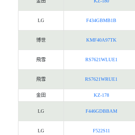
金田
KZ-180
LG
F434GBMB1B
博世
KMF40A97TK
飛雪
RS7621WLUE1
飛雪
RS7621WRUE1
金田
KZ-178
LG
F446GDBBAM
LG
F522S11