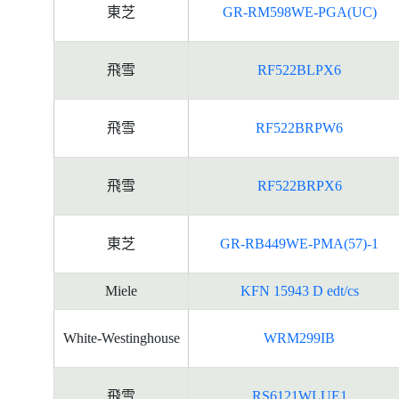
東芝
GR-RM598WE-PGA(UC)
飛雪
RF522BLPX6
飛雪
RF522BRPW6
飛雪
RF522BRPX6
東芝
GR-RB449WE-PMA(57)-1
Miele
KFN 15943 D edt/cs
White-Westinghouse
WRM299IB
飛雪
RS6121WLUE1