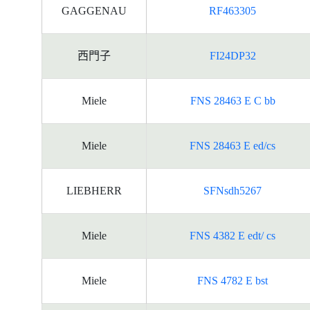
GAGGENAU
RF463305
西門子
FI24DP32
Miele
FNS 28463 E C bb
Miele
FNS 28463 E ed/cs
LIEBHERR
SFNsdh5267
Miele
FNS 4382 E edt/ cs
Miele
FNS 4782 E bst