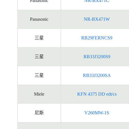
Panasonic
NR-BX471C
Panasonic
NR-BX471W
三星
RB29FERNCS9
三星
RB33J3200S9
三星
RB33J3200SA
Miele
KFN 4375 DD edt/cs
尼斯
V260MW-1S