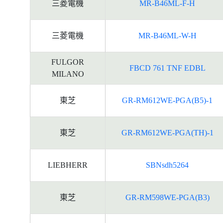
三菱電機
MR-B46ML-F-H
三菱電機
MR-B46ML-W-H
FULGOR
FBCD 761 TNF EDBL
MILANO
東芝
GR-RM612WE-PGA(B5)-1
東芝
GR-RM612WE-PGA(TH)-1
LIEBHERR
SBNsdh5264
東芝
GR-RM598WE-PGA(B3)