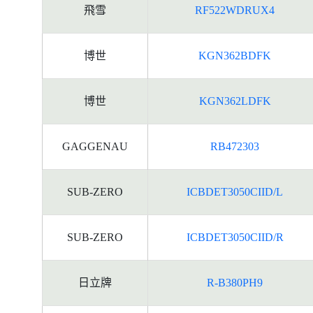
飛雪
RF522WDRUX4
博世
KGN362BDFK
博世
KGN362LDFK
GAGGENAU
RB472303
SUB-ZERO
ICBDET3050CIID/L
SUB-ZERO
ICBDET3050CIID/R
日立牌
R-B380PH9