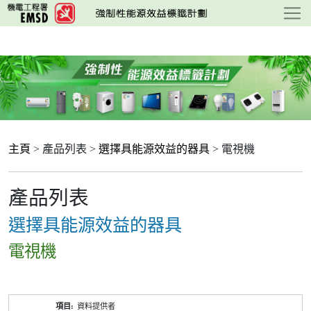
跳
至
主
要
內
容
主頁
> 產品列表 >
選擇具能源效益的器具
> 電視機
產品列表
選擇具能源效益的器具
電視機
產
資料提供者
品