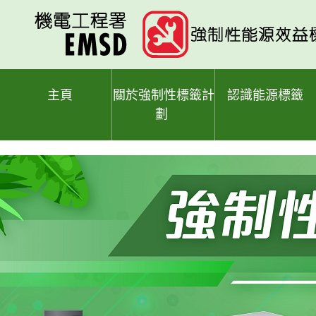
跳
至
主
要
內
容
主頁
關於強制性標籤計
認識能源標籤
劃