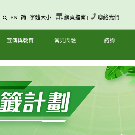
EN
简
字體大小
網頁指南
聯絡我們
查
|
|
|
|
詢
文
字
宣傳與教育
常見問題
諮詢