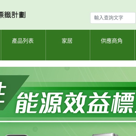
輸
入
查
詢
產品列表
家居
供應商角
文
字