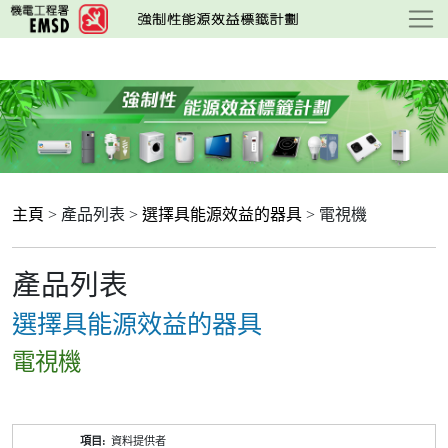
跳
至
主
要
內
容
主頁
> 產品列表 >
選擇具能源效益的器具
> 電視機
產品列表
選擇具能源效益的器具
電視機
產
資料提供者
品