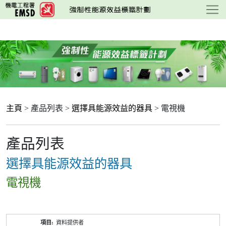
跳
至
主
要
內
容
主頁
> 產品列表 >
選擇具能源效益的器具
> 電視機
產品列表
選擇具能源效益的器具
電視機
產
資料提供者
品