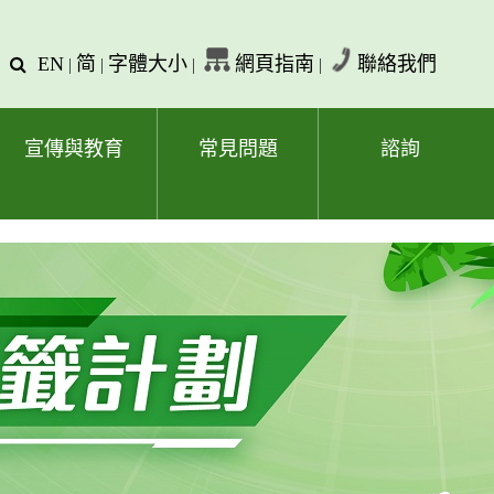
EN
简
字體大小
網頁指南
聯絡我們
查
|
|
|
|
詢
文
字
宣傳與教育
常見問題
諮詢