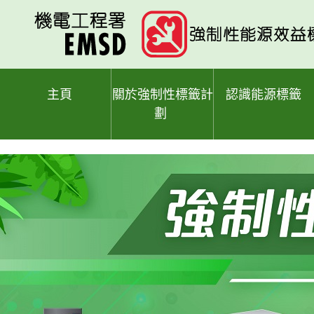
跳
至
主
要
內
容
主頁
關於強制性標籤計
認識能源標籤
劃