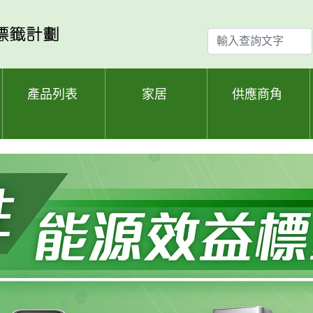
輸
入
查
詢
產品列表
家居
供應商角
文
字