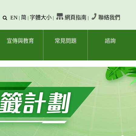
EN
简
字體大小
網頁指南
聯絡我們
查
|
|
|
|
詢
文
字
宣傳與教育
常見問題
諮詢