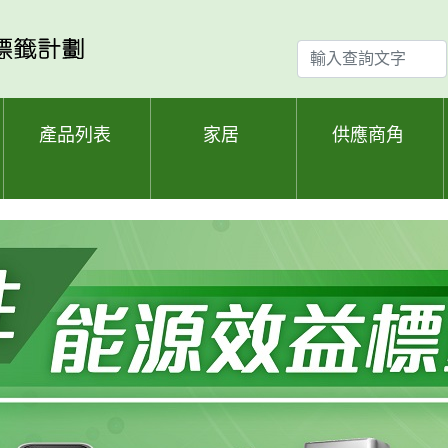
輸
入
查
詢
產品列表
家居
供應商角
文
字