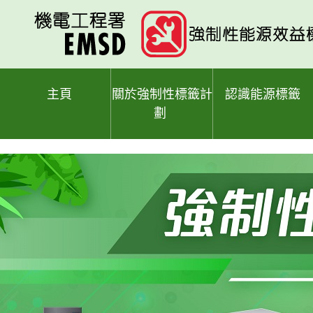
跳
至
主
要
內
容
主頁
關於強制性標籤計
認識能源標籤
劃