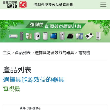
跳
至
主
要
內
容
主頁
> 產品列表 >
選擇具能源效益的器具
> 電視機
產品列表
選擇具能源效益的器具
電視機
產
資料提供者
品