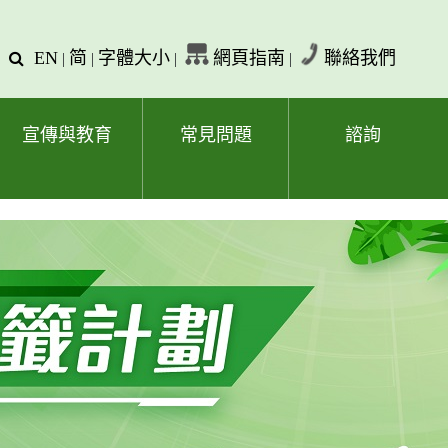
EN
简
字體大小
網頁指南
聯絡我們
查
|
|
|
|
詢
文
字
宣傳與教育
常見問題
諮詢