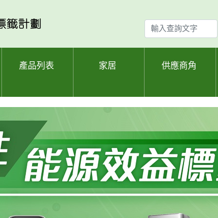
輸
入
查
詢
產品列表
家居
供應商角
文
字