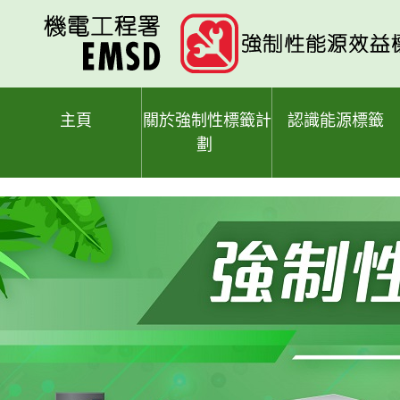
跳
至
主
要
內
容
主頁
關於強制性標籤計
認識能源標籤
劃