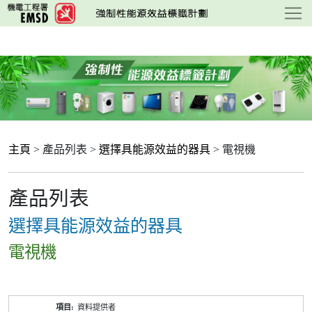
跳
至
主
要
內
容
主頁
> 產品列表 >
選擇具能源效益的器具
> 電視機
產品列表
選擇具能源效益的器具
電視機
產
資料提供者
品