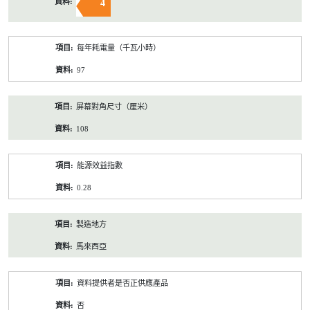
4
每年耗電量（千瓦小時）
97
屏幕對角尺寸（厘米）
108
能源效益指數
0.28
製造地方
馬來西亞
資料提供者是否正供應產品
否