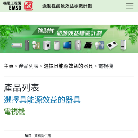
跳
至
主
要
內
容
主頁
> 產品列表 >
選擇具能源效益的器具
> 電視機
產品列表
選擇具能源效益的器具
電視機
產
資料提供者
品