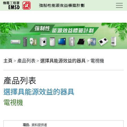
跳
至
主
要
內
容
主頁
> 產品列表 >
選擇具能源效益的器具
> 電視機
產品列表
選擇具能源效益的器具
電視機
產
資料提供者
品