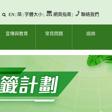
EN
简
字體大小
網頁指南
聯絡我們
查
|
|
|
|
詢
文
字
宣傳與教育
常見問題
諮詢