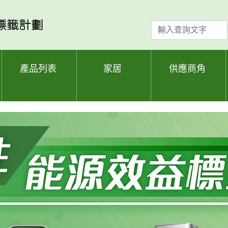
輸
入
查
詢
產品列表
家居
供應商角
文
字