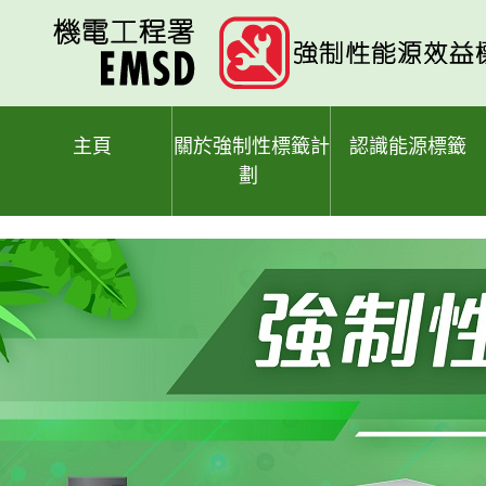
跳
至
主
要
內
容
主頁
關於強制性標籤計
認識能源標籤
劃