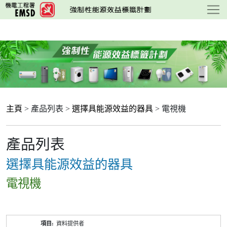
跳
至
主
要
內
容
主頁
> 產品列表 >
選擇具能源效益的器具
> 電視機
產品列表
選擇具能源效益的器具
電視機
產
資料提供者
品