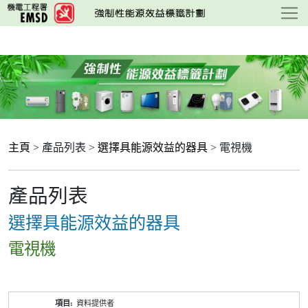
跳
至
主
要
內
容
主頁
> 產品列表 >
選擇具能源效益的器具
> 電視機
產品列表
選擇具能源效益的器具
電視機
產
資料提供者
品