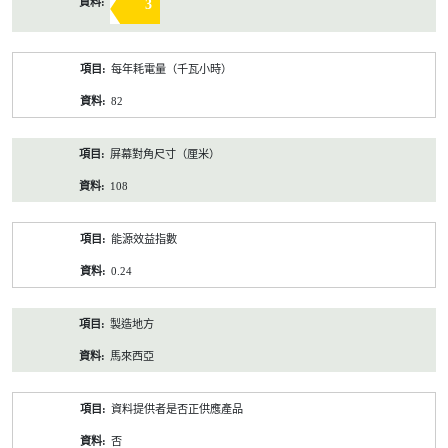
3
每年耗電量（千瓦小時）
82
屏幕對角尺寸（厘米）
108
能源效益指數
0.24
製造地方
馬來西亞
資料提供者是否正供應產品
否