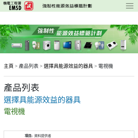
跳
至
主
要
內
容
主頁
> 產品列表 >
選擇具能源效益的器具
> 電視機
產品列表
選擇具能源效益的器具
電視機
產
資料提供者
品