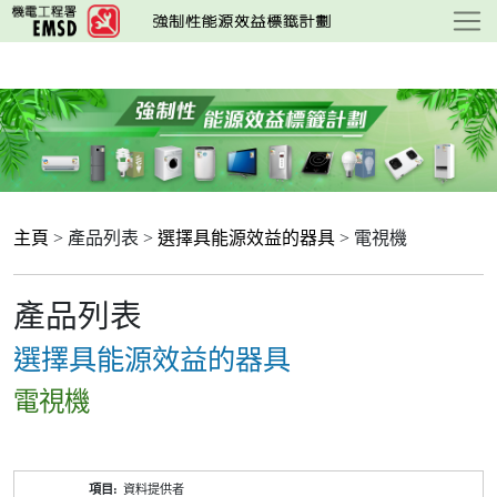
跳
至
主
要
內
容
主頁
> 產品列表 >
選擇具能源效益的器具
> 電視機
產品列表
選擇具能源效益的器具
電視機
產
資料提供者
品