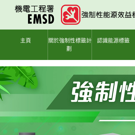
跳
至
主
要
內
容
主頁
關於強制性標籤計
認識能源標籤
劃