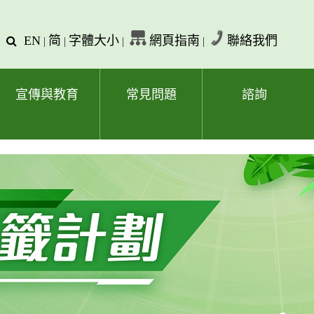
EN
简
字體大小
網頁指南
聯絡我們
查
|
|
|
|
詢
文
字
宣傳與教育
常見問題
諮詢