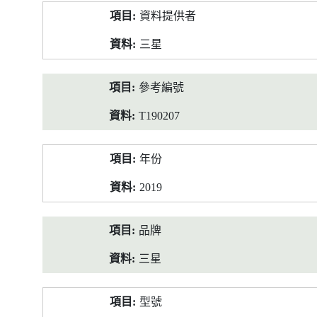
產
資料提供者
品
資
三星
料
參考編號
T190207
年份
2019
品牌
三星
型號