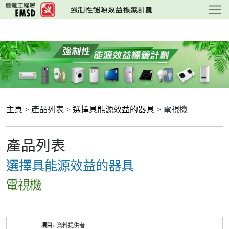
跳
至
主
要
內
容
主頁
> 產品列表 >
選擇具能源效益的器具
> 電視機
產品列表
選擇具能源效益的器具
電視機
產
資料提供者
品