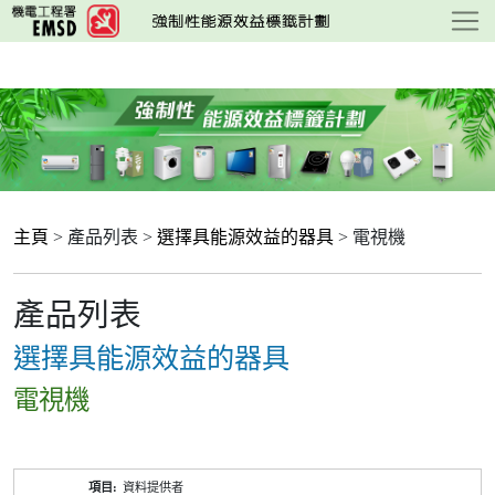
跳
至
主
要
內
容
主頁
> 產品列表 >
選擇具能源效益的器具
> 電視機
產品列表
選擇具能源效益的器具
電視機
產
資料提供者
品