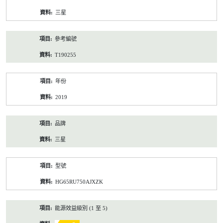
資
三星
料
參考編號
T190255
年份
2019
品牌
三星
型號
HG65RU750AJXZK
能源效益級別 (1 至 5)