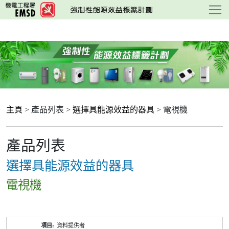
跳
至
主
要
內
容
主頁
> 產品列表 >
選擇具能源效益的器具
> 電視機
產品列表
選擇具能源效益的器具
電視機
產
資料提供者
品