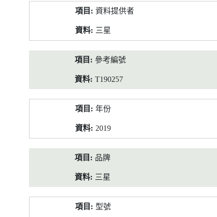
產
資料提供者
品
資
三星
料
參考編號
T190257
年份
2019
品牌
三星
型號