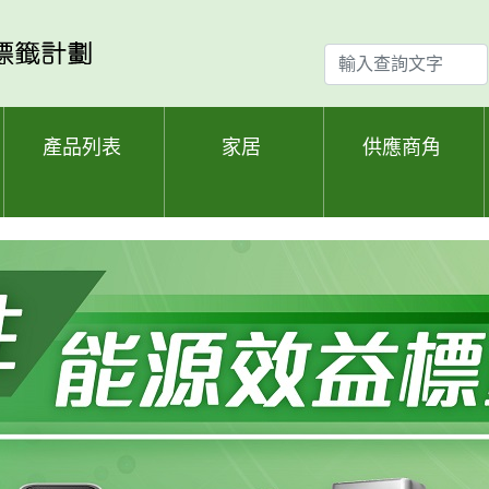
輸
入
查
詢
產品列表
家居
供應商角
文
字