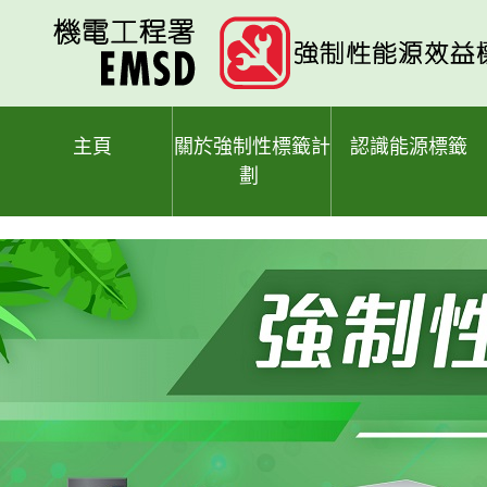
跳
至
主
要
內
容
主頁
關於強制性標籤計
認識能源標籤
劃